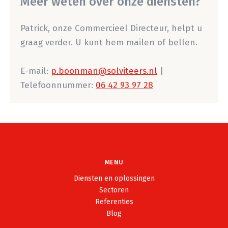
Meer weten over onze diensten?
Patrick, onze Commercieel Directeur, helpt u
graag verder. U kunt hem mailen of bellen.
E-mail:
p.boonman@solviteers.nl
|
Telefoonnummer:
06 42 93 97 28
MENU
Diensten en oplossingen
Sectoren
Referenties
Blog