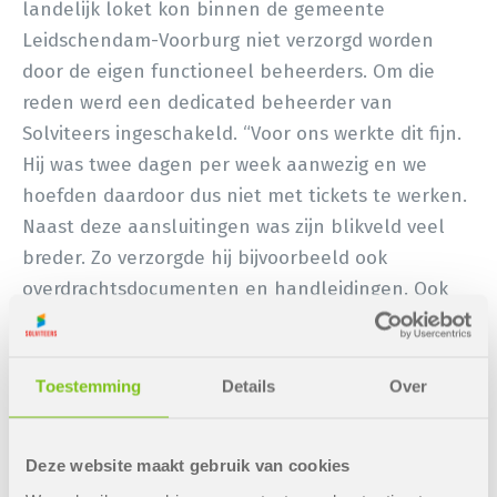
landelijk loket kon binnen de gemeente
Leidschendam-Voorburg niet verzorgd worden
door de eigen functioneel beheerders. Om die
reden werd een dedicated beheerder van
Solviteers ingeschakeld. “Voor ons werkte dit fijn.
Hij was twee dagen per week aanwezig en we
hoefden daardoor dus niet met tickets te werken.
Naast deze aansluitingen was zijn blikveld veel
breder. Zo verzorgde hij bijvoorbeeld ook
overdrachtsdocumenten en handleidingen. Ook
innovatievraagstukken legde ik met veel plezier
bij hem neer. Er is veel gerealiseerd waarvan de
collega’s blij worden. Een mooi voorbeeld daarvan
Toestemming
Details
Over
is de kaartviewer, die zowel intern als extern
ingezet kan worden en waar lokale beleid- en
Deze website maakt gebruik van cookies
omgevingsplannen op staan. “Gegevens zijn